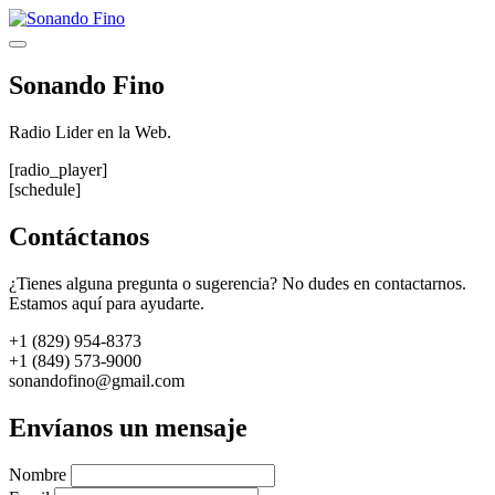
Saltar
al
Menú
contenido
Sonando Fino
Radio Lider en la Web.
[radio_player]
[schedule]
Contáctanos
¿Tienes alguna pregunta o sugerencia? No dudes en contactarnos.
Estamos aquí para ayudarte.
+1 (829) 954-8373
+1 (849) 573-9000
sonandofino@gmail.com
Envíanos un mensaje
Nombre