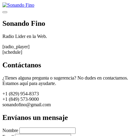
Saltar
al
Menú
contenido
Sonando Fino
Radio Lider en la Web.
[radio_player]
[schedule]
Contáctanos
¿Tienes alguna pregunta o sugerencia? No dudes en contactarnos.
Estamos aquí para ayudarte.
+1 (829) 954-8373
+1 (849) 573-9000
sonandofino@gmail.com
Envíanos un mensaje
Nombre