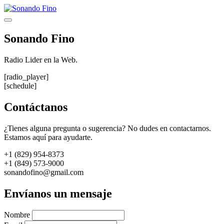
Saltar
al
Menú
contenido
Sonando Fino
Radio Lider en la Web.
[radio_player]
[schedule]
Contáctanos
¿Tienes alguna pregunta o sugerencia? No dudes en contactarnos.
Estamos aquí para ayudarte.
+1 (829) 954-8373
+1 (849) 573-9000
sonandofino@gmail.com
Envíanos un mensaje
Nombre