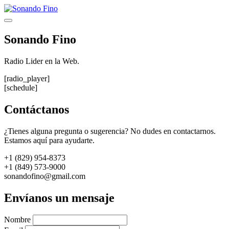
Saltar
al
Menú
contenido
Sonando Fino
Radio Lider en la Web.
[radio_player]
[schedule]
Contáctanos
¿Tienes alguna pregunta o sugerencia? No dudes en contactarnos.
Estamos aquí para ayudarte.
+1 (829) 954-8373
+1 (849) 573-9000
sonandofino@gmail.com
Envíanos un mensaje
Nombre