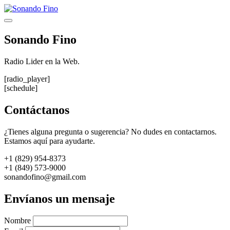
Saltar
al
Menú
contenido
Sonando Fino
Radio Lider en la Web.
[radio_player]
[schedule]
Contáctanos
¿Tienes alguna pregunta o sugerencia? No dudes en contactarnos.
Estamos aquí para ayudarte.
+1 (829) 954-8373
+1 (849) 573-9000
sonandofino@gmail.com
Envíanos un mensaje
Nombre