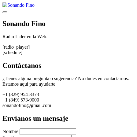
Saltar
al
Menú
contenido
Sonando Fino
Radio Lider en la Web.
[radio_player]
[schedule]
Contáctanos
¿Tienes alguna pregunta o sugerencia? No dudes en contactarnos.
Estamos aquí para ayudarte.
+1 (829) 954-8373
+1 (849) 573-9000
sonandofino@gmail.com
Envíanos un mensaje
Nombre