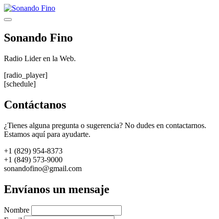
Saltar
al
Menú
contenido
Sonando Fino
Radio Lider en la Web.
[radio_player]
[schedule]
Contáctanos
¿Tienes alguna pregunta o sugerencia? No dudes en contactarnos.
Estamos aquí para ayudarte.
+1 (829) 954-8373
+1 (849) 573-9000
sonandofino@gmail.com
Envíanos un mensaje
Nombre