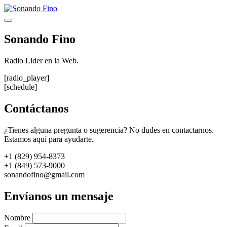
Saltar
al
Menú
contenido
Sonando Fino
Radio Lider en la Web.
[radio_player]
[schedule]
Contáctanos
¿Tienes alguna pregunta o sugerencia? No dudes en contactarnos.
Estamos aquí para ayudarte.
+1 (829) 954-8373
+1 (849) 573-9000
sonandofino@gmail.com
Envíanos un mensaje
Nombre