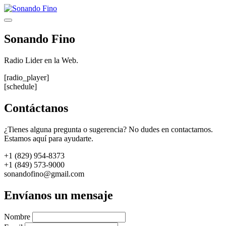
Saltar
al
Menú
contenido
Sonando Fino
Radio Lider en la Web.
[radio_player]
[schedule]
Contáctanos
¿Tienes alguna pregunta o sugerencia? No dudes en contactarnos.
Estamos aquí para ayudarte.
+1 (829) 954-8373
+1 (849) 573-9000
sonandofino@gmail.com
Envíanos un mensaje
Nombre