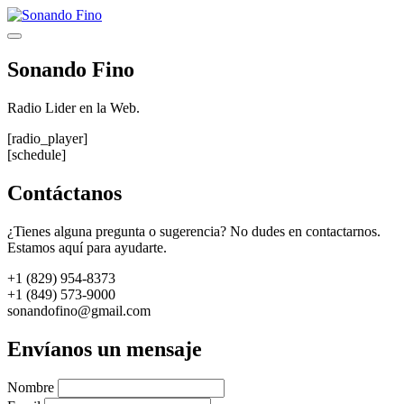
Saltar
al
Menú
contenido
Sonando Fino
Radio Lider en la Web.
[radio_player]
[schedule]
Contáctanos
¿Tienes alguna pregunta o sugerencia? No dudes en contactarnos.
Estamos aquí para ayudarte.
+1 (829) 954-8373
+1 (849) 573-9000
sonandofino@gmail.com
Envíanos un mensaje
Nombre