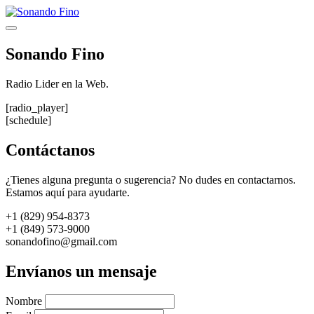
Saltar
al
Menú
contenido
Sonando Fino
Radio Lider en la Web.
[radio_player]
[schedule]
Contáctanos
¿Tienes alguna pregunta o sugerencia? No dudes en contactarnos.
Estamos aquí para ayudarte.
+1 (829) 954-8373
+1 (849) 573-9000
sonandofino@gmail.com
Envíanos un mensaje
Nombre