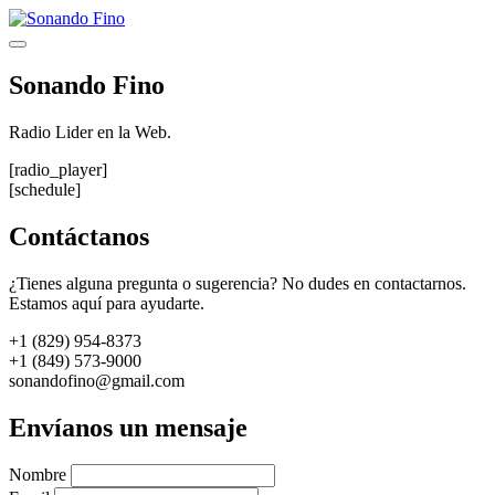
Saltar
al
Menú
contenido
Sonando Fino
Radio Lider en la Web.
[radio_player]
[schedule]
Contáctanos
¿Tienes alguna pregunta o sugerencia? No dudes en contactarnos.
Estamos aquí para ayudarte.
+1 (829) 954-8373
+1 (849) 573-9000
sonandofino@gmail.com
Envíanos un mensaje
Nombre