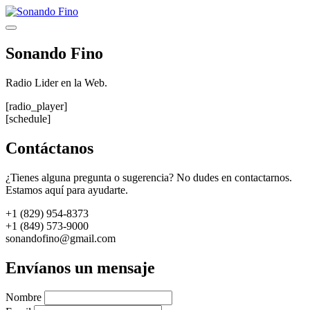
Saltar
al
Menú
contenido
Sonando Fino
Radio Lider en la Web.
[radio_player]
[schedule]
Contáctanos
¿Tienes alguna pregunta o sugerencia? No dudes en contactarnos.
Estamos aquí para ayudarte.
+1 (829) 954-8373
+1 (849) 573-9000
sonandofino@gmail.com
Envíanos un mensaje
Nombre