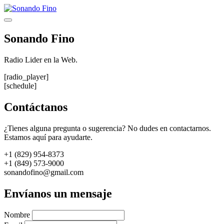
Saltar
al
Menú
contenido
Sonando Fino
Radio Lider en la Web.
[radio_player]
[schedule]
Contáctanos
¿Tienes alguna pregunta o sugerencia? No dudes en contactarnos.
Estamos aquí para ayudarte.
+1 (829) 954-8373
+1 (849) 573-9000
sonandofino@gmail.com
Envíanos un mensaje
Nombre