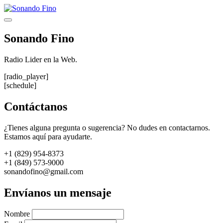
Saltar
al
Menú
contenido
Sonando Fino
Radio Lider en la Web.
[radio_player]
[schedule]
Contáctanos
¿Tienes alguna pregunta o sugerencia? No dudes en contactarnos.
Estamos aquí para ayudarte.
+1 (829) 954-8373
+1 (849) 573-9000
sonandofino@gmail.com
Envíanos un mensaje
Nombre