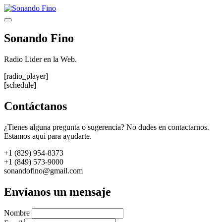
Saltar
al
Menú
contenido
Sonando Fino
Radio Lider en la Web.
[radio_player]
[schedule]
Contáctanos
¿Tienes alguna pregunta o sugerencia? No dudes en contactarnos.
Estamos aquí para ayudarte.
+1 (829) 954-8373
+1 (849) 573-9000
sonandofino@gmail.com
Envíanos un mensaje
Nombre