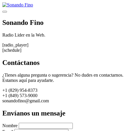
Saltar
al
Menú
contenido
Sonando Fino
Radio Lider en la Web.
[radio_player]
[schedule]
Contáctanos
¿Tienes alguna pregunta o sugerencia? No dudes en contactarnos.
Estamos aquí para ayudarte.
+1 (829) 954-8373
+1 (849) 573-9000
sonandofino@gmail.com
Envíanos un mensaje
Nombre