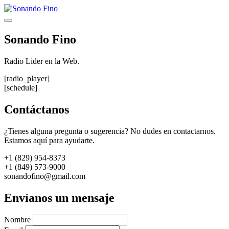
Saltar
al
Menú
contenido
Sonando Fino
Radio Lider en la Web.
[radio_player]
[schedule]
Contáctanos
¿Tienes alguna pregunta o sugerencia? No dudes en contactarnos.
Estamos aquí para ayudarte.
+1 (829) 954-8373
+1 (849) 573-9000
sonandofino@gmail.com
Envíanos un mensaje
Nombre