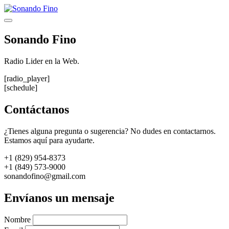
Saltar
al
Menú
contenido
Sonando Fino
Radio Lider en la Web.
[radio_player]
[schedule]
Contáctanos
¿Tienes alguna pregunta o sugerencia? No dudes en contactarnos.
Estamos aquí para ayudarte.
+1 (829) 954-8373
+1 (849) 573-9000
sonandofino@gmail.com
Envíanos un mensaje
Nombre