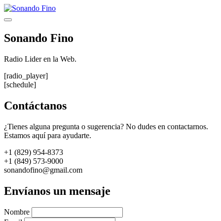
Saltar
al
Menú
contenido
Sonando Fino
Radio Lider en la Web.
[radio_player]
[schedule]
Contáctanos
¿Tienes alguna pregunta o sugerencia? No dudes en contactarnos.
Estamos aquí para ayudarte.
+1 (829) 954-8373
+1 (849) 573-9000
sonandofino@gmail.com
Envíanos un mensaje
Nombre