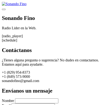
Saltar
al
Menú
contenido
Sonando Fino
Radio Lider en la Web.
[radio_player]
[schedule]
Contáctanos
¿Tienes alguna pregunta o sugerencia? No dudes en contactarnos.
Estamos aquí para ayudarte.
+1 (829) 954-8373
+1 (849) 573-9000
sonandofino@gmail.com
Envíanos un mensaje
Nombre