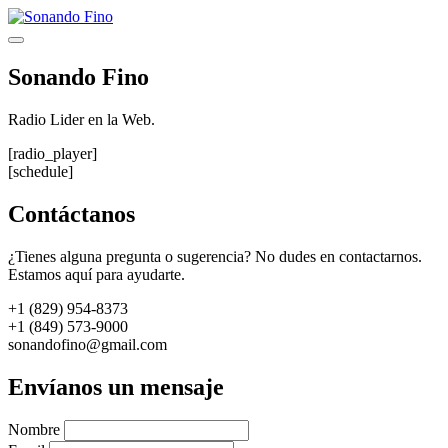
Saltar
al
Menú
contenido
Sonando Fino
Radio Lider en la Web.
[radio_player]
[schedule]
Contáctanos
¿Tienes alguna pregunta o sugerencia? No dudes en contactarnos.
Estamos aquí para ayudarte.
+1 (829) 954-8373
+1 (849) 573-9000
sonandofino@gmail.com
Envíanos un mensaje
Nombre