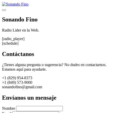
Saltar
al
Menú
contenido
Sonando Fino
Radio Lider en la Web.
[radio_player]
[schedule]
Contáctanos
¿Tienes alguna pregunta o sugerencia? No dudes en contactarnos.
Estamos aquí para ayudarte.
+1 (829) 954-8373
+1 (849) 573-9000
sonandofino@gmail.com
Envíanos un mensaje
Nombre