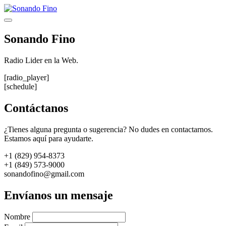
Saltar
al
Menú
contenido
Sonando Fino
Radio Lider en la Web.
[radio_player]
[schedule]
Contáctanos
¿Tienes alguna pregunta o sugerencia? No dudes en contactarnos.
Estamos aquí para ayudarte.
+1 (829) 954-8373
+1 (849) 573-9000
sonandofino@gmail.com
Envíanos un mensaje
Nombre