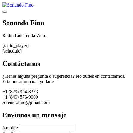
Saltar
al
Menú
contenido
Sonando Fino
Radio Lider en la Web.
[radio_player]
[schedule]
Contáctanos
¿Tienes alguna pregunta o sugerencia? No dudes en contactarnos.
Estamos aquí para ayudarte.
+1 (829) 954-8373
+1 (849) 573-9000
sonandofino@gmail.com
Envíanos un mensaje
Nombre