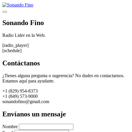
Saltar
al
Menú
contenido
Sonando Fino
Radio Lider en la Web.
[radio_player]
[schedule]
Contáctanos
¿Tienes alguna pregunta o sugerencia? No dudes en contactarnos.
Estamos aquí para ayudarte.
+1 (829) 954-8373
+1 (849) 573-9000
sonandofino@gmail.com
Envíanos un mensaje
Nombre