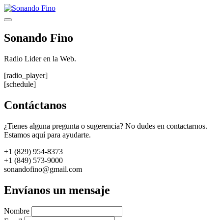
Saltar
al
Menú
contenido
Sonando Fino
Radio Lider en la Web.
[radio_player]
[schedule]
Contáctanos
¿Tienes alguna pregunta o sugerencia? No dudes en contactarnos.
Estamos aquí para ayudarte.
+1 (829) 954-8373
+1 (849) 573-9000
sonandofino@gmail.com
Envíanos un mensaje
Nombre