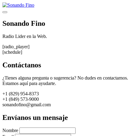
Saltar
al
Menú
contenido
Sonando Fino
Radio Lider en la Web.
[radio_player]
[schedule]
Contáctanos
¿Tienes alguna pregunta o sugerencia? No dudes en contactarnos.
Estamos aquí para ayudarte.
+1 (829) 954-8373
+1 (849) 573-9000
sonandofino@gmail.com
Envíanos un mensaje
Nombre