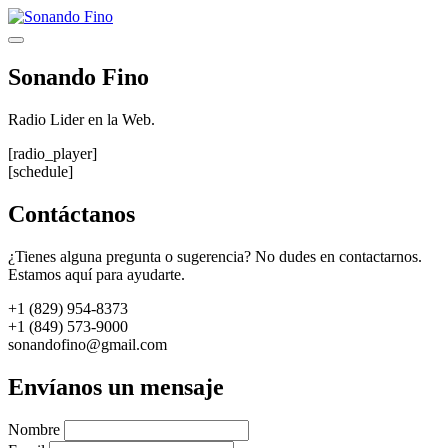
Saltar
al
Menú
contenido
Sonando Fino
Radio Lider en la Web.
[radio_player]
[schedule]
Contáctanos
¿Tienes alguna pregunta o sugerencia? No dudes en contactarnos.
Estamos aquí para ayudarte.
+1 (829) 954-8373
+1 (849) 573-9000
sonandofino@gmail.com
Envíanos un mensaje
Nombre