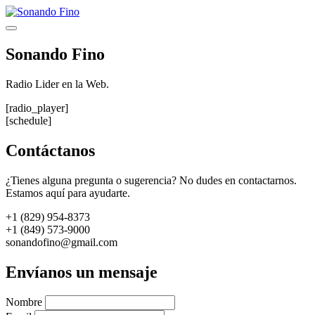
Saltar
al
Menú
contenido
Sonando Fino
Radio Lider en la Web.
[radio_player]
[schedule]
Contáctanos
¿Tienes alguna pregunta o sugerencia? No dudes en contactarnos.
Estamos aquí para ayudarte.
+1 (829) 954-8373
+1 (849) 573-9000
sonandofino@gmail.com
Envíanos un mensaje
Nombre