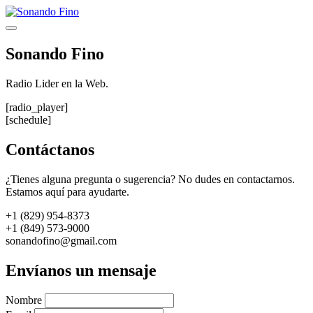
Saltar
al
Menú
contenido
Sonando Fino
Radio Lider en la Web.
[radio_player]
[schedule]
Contáctanos
¿Tienes alguna pregunta o sugerencia? No dudes en contactarnos.
Estamos aquí para ayudarte.
+1 (829) 954-8373
+1 (849) 573-9000
sonandofino@gmail.com
Envíanos un mensaje
Nombre