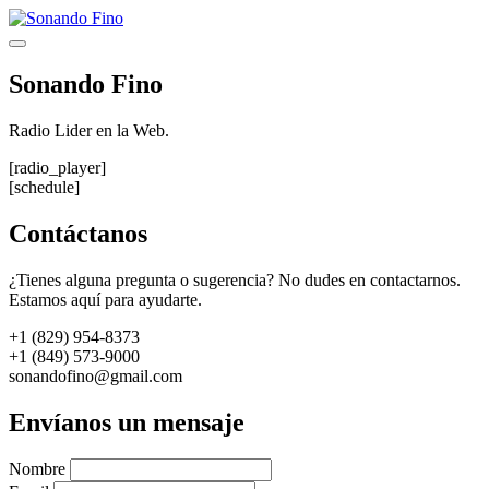
Saltar
al
Menú
contenido
Sonando Fino
Radio Lider en la Web.
[radio_player]
[schedule]
Contáctanos
¿Tienes alguna pregunta o sugerencia? No dudes en contactarnos.
Estamos aquí para ayudarte.
+1 (829) 954-8373
+1 (849) 573-9000
sonandofino@gmail.com
Envíanos un mensaje
Nombre