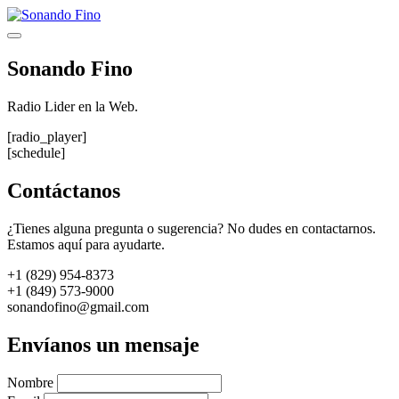
Saltar
al
Menú
contenido
Sonando Fino
Radio Lider en la Web.
[radio_player]
[schedule]
Contáctanos
¿Tienes alguna pregunta o sugerencia? No dudes en contactarnos.
Estamos aquí para ayudarte.
+1 (829) 954-8373
+1 (849) 573-9000
sonandofino@gmail.com
Envíanos un mensaje
Nombre