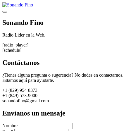
Saltar
al
Menú
contenido
Sonando Fino
Radio Lider en la Web.
[radio_player]
[schedule]
Contáctanos
¿Tienes alguna pregunta o sugerencia? No dudes en contactarnos.
Estamos aquí para ayudarte.
+1 (829) 954-8373
+1 (849) 573-9000
sonandofino@gmail.com
Envíanos un mensaje
Nombre