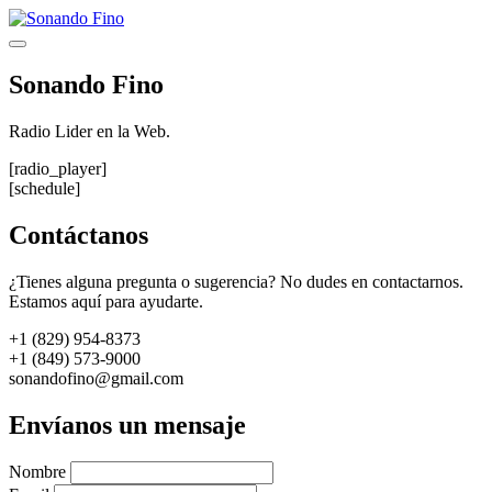
Saltar
al
Menú
contenido
Sonando Fino
Radio Lider en la Web.
[radio_player]
[schedule]
Contáctanos
¿Tienes alguna pregunta o sugerencia? No dudes en contactarnos.
Estamos aquí para ayudarte.
+1 (829) 954-8373
+1 (849) 573-9000
sonandofino@gmail.com
Envíanos un mensaje
Nombre