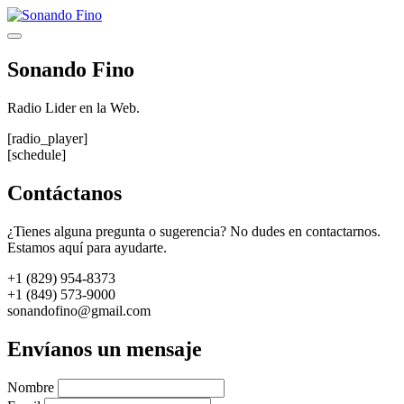
Saltar
al
Menú
contenido
Sonando Fino
Radio Lider en la Web.
[radio_player]
[schedule]
Contáctanos
¿Tienes alguna pregunta o sugerencia? No dudes en contactarnos.
Estamos aquí para ayudarte.
+1 (829) 954-8373
+1 (849) 573-9000
sonandofino@gmail.com
Envíanos un mensaje
Nombre