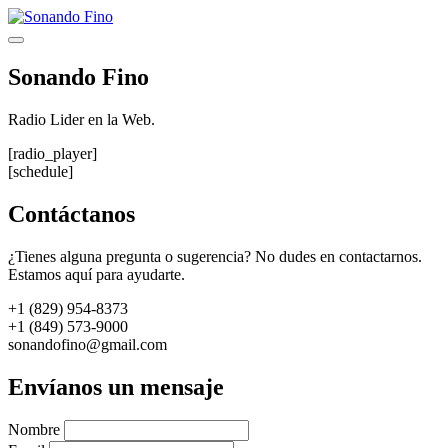
Saltar
al
Menú
contenido
Sonando Fino
Radio Lider en la Web.
[radio_player]
[schedule]
Contáctanos
¿Tienes alguna pregunta o sugerencia? No dudes en contactarnos.
Estamos aquí para ayudarte.
+1 (829) 954-8373
+1 (849) 573-9000
sonandofino@gmail.com
Envíanos un mensaje
Nombre