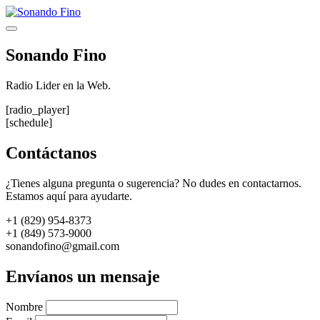
Saltar
al
Menú
contenido
Sonando Fino
Radio Lider en la Web.
[radio_player]
[schedule]
Contáctanos
¿Tienes alguna pregunta o sugerencia? No dudes en contactarnos.
Estamos aquí para ayudarte.
+1 (829) 954-8373
+1 (849) 573-9000
sonandofino@gmail.com
Envíanos un mensaje
Nombre