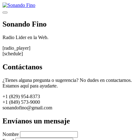
Saltar
al
Menú
contenido
Sonando Fino
Radio Lider en la Web.
[radio_player]
[schedule]
Contáctanos
¿Tienes alguna pregunta o sugerencia? No dudes en contactarnos.
Estamos aquí para ayudarte.
+1 (829) 954-8373
+1 (849) 573-9000
sonandofino@gmail.com
Envíanos un mensaje
Nombre