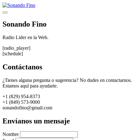
Saltar
al
Menú
contenido
Sonando Fino
Radio Lider en la Web.
[radio_player]
[schedule]
Contáctanos
¿Tienes alguna pregunta o sugerencia? No dudes en contactarnos.
Estamos aquí para ayudarte.
+1 (829) 954-8373
+1 (849) 573-9000
sonandofino@gmail.com
Envíanos un mensaje
Nombre