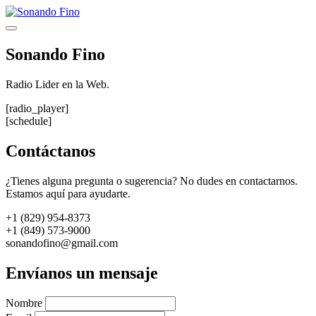
Saltar
al
Menú
contenido
Sonando Fino
Radio Lider en la Web.
[radio_player]
[schedule]
Contáctanos
¿Tienes alguna pregunta o sugerencia? No dudes en contactarnos.
Estamos aquí para ayudarte.
+1 (829) 954-8373
+1 (849) 573-9000
sonandofino@gmail.com
Envíanos un mensaje
Nombre