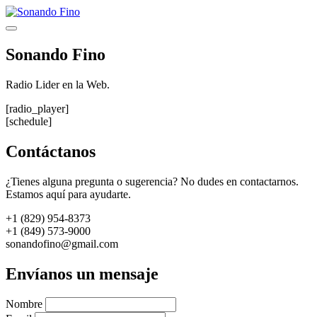
Saltar
al
Menú
contenido
Sonando Fino
Radio Lider en la Web.
[radio_player]
[schedule]
Contáctanos
¿Tienes alguna pregunta o sugerencia? No dudes en contactarnos.
Estamos aquí para ayudarte.
+1 (829) 954-8373
+1 (849) 573-9000
sonandofino@gmail.com
Envíanos un mensaje
Nombre