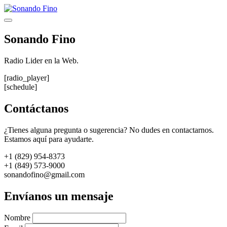
Saltar
al
Menú
contenido
Sonando Fino
Radio Lider en la Web.
[radio_player]
[schedule]
Contáctanos
¿Tienes alguna pregunta o sugerencia? No dudes en contactarnos.
Estamos aquí para ayudarte.
+1 (829) 954-8373
+1 (849) 573-9000
sonandofino@gmail.com
Envíanos un mensaje
Nombre