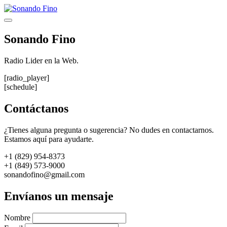
Saltar
al
Menú
contenido
Sonando Fino
Radio Lider en la Web.
[radio_player]
[schedule]
Contáctanos
¿Tienes alguna pregunta o sugerencia? No dudes en contactarnos.
Estamos aquí para ayudarte.
+1 (829) 954-8373
+1 (849) 573-9000
sonandofino@gmail.com
Envíanos un mensaje
Nombre