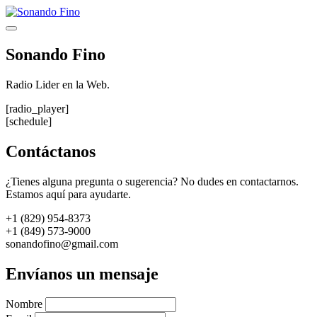
Saltar
al
Menú
contenido
Sonando Fino
Radio Lider en la Web.
[radio_player]
[schedule]
Contáctanos
¿Tienes alguna pregunta o sugerencia? No dudes en contactarnos.
Estamos aquí para ayudarte.
+1 (829) 954-8373
+1 (849) 573-9000
sonandofino@gmail.com
Envíanos un mensaje
Nombre