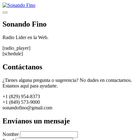
Saltar
al
Menú
contenido
Sonando Fino
Radio Lider en la Web.
[radio_player]
[schedule]
Contáctanos
¿Tienes alguna pregunta o sugerencia? No dudes en contactarnos.
Estamos aquí para ayudarte.
+1 (829) 954-8373
+1 (849) 573-9000
sonandofino@gmail.com
Envíanos un mensaje
Nombre