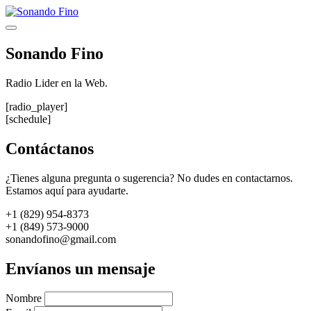
Saltar
al
Menú
contenido
Sonando Fino
Radio Lider en la Web.
[radio_player]
[schedule]
Contáctanos
¿Tienes alguna pregunta o sugerencia? No dudes en contactarnos.
Estamos aquí para ayudarte.
+1 (829) 954-8373
+1 (849) 573-9000
sonandofino@gmail.com
Envíanos un mensaje
Nombre