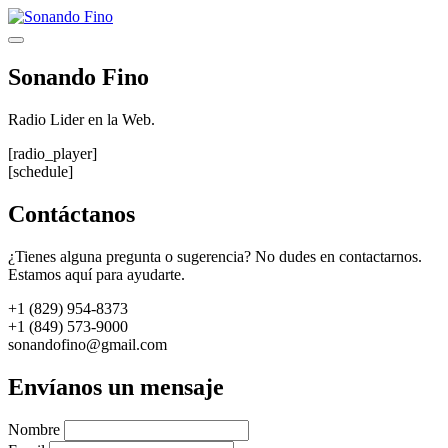
Saltar
al
Menú
contenido
Sonando Fino
Radio Lider en la Web.
[radio_player]
[schedule]
Contáctanos
¿Tienes alguna pregunta o sugerencia? No dudes en contactarnos.
Estamos aquí para ayudarte.
+1 (829) 954-8373
+1 (849) 573-9000
sonandofino@gmail.com
Envíanos un mensaje
Nombre