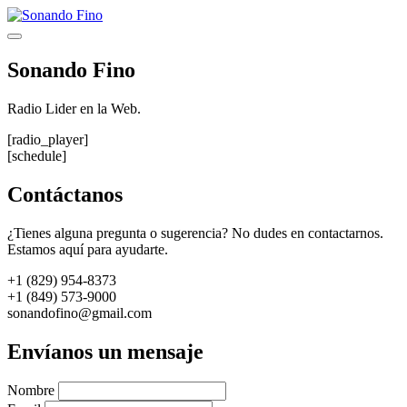
Saltar
al
Menú
contenido
Sonando Fino
Radio Lider en la Web.
[radio_player]
[schedule]
Contáctanos
¿Tienes alguna pregunta o sugerencia? No dudes en contactarnos.
Estamos aquí para ayudarte.
+1 (829) 954-8373
+1 (849) 573-9000
sonandofino@gmail.com
Envíanos un mensaje
Nombre