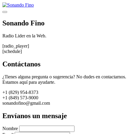
Saltar
al
Menú
contenido
Sonando Fino
Radio Lider en la Web.
[radio_player]
[schedule]
Contáctanos
¿Tienes alguna pregunta o sugerencia? No dudes en contactarnos.
Estamos aquí para ayudarte.
+1 (829) 954-8373
+1 (849) 573-9000
sonandofino@gmail.com
Envíanos un mensaje
Nombre